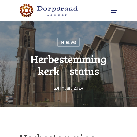
Skip
Menu
to
Close
main
Menu
content
Nieuws
Herbestemming
kerk – status
24 maart 2024