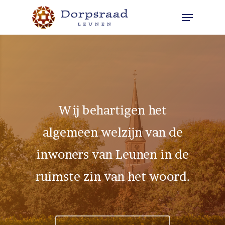
Skip
Menu
to
Close
main
Menu
content
Wij behartigen het
algemeen welzijn van de
inwoners van Leunen in de
ruimste zin van het woord.