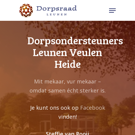
Skip
Menu
to
Close
main
Menu
content
Dorpsondersteuners
Leunen Veulen
Heide
Mit mekaar, vur mekaar –
omdat samen écht sterker is.
Je kunt ons ook op
Facebook
vinden!
Steffie van Rooij