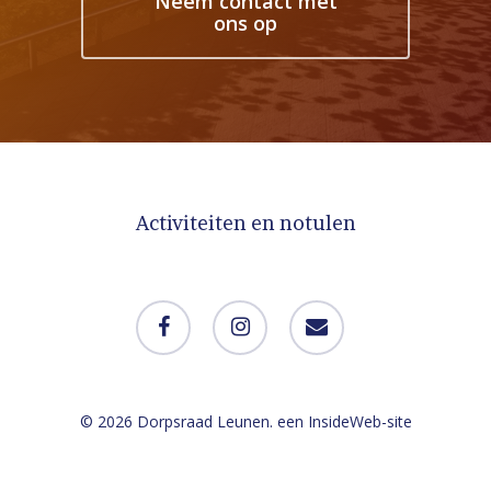
Neem contact met
ons op
Activiteiten en notulen
facebook
instagram
email
© 2026 Dorpsraad Leunen. een
InsideWeb
-site